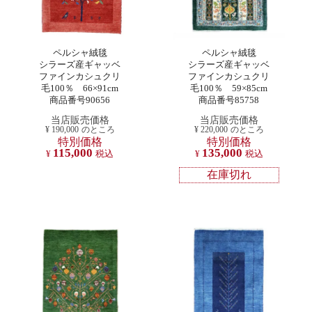
ペルシャ絨毯
ペルシャ絨毯
シラーズ産ギャッベ
シラーズ産ギャッベ
ファインカシュクリ
ファインカシュクリ
毛100％ 66×91cm
毛100％ 59×85cm
商品番号90656
商品番号85758
当店販売価格
当店販売価格
¥
190,000
のところ
¥
220,000
のところ
特別価格
特別価格
115,000
135,000
¥
税込
¥
税込
在庫切れ