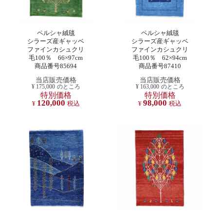
ペルシャ絨毯
ペルシャ絨毯
シラーズ産ギャッベ
シラーズ産ギャッベ
ファインカシュクリ
ファインカシュクリ
毛100％ 66×97cm
毛100％ 62×94cm
商品番号85694
商品番号87410
当店販売価格
当店販売価格
¥
175,000
のところ
¥
163,000
のところ
特別価格
特別価格
120,000
98,000
¥
税込
¥
税込