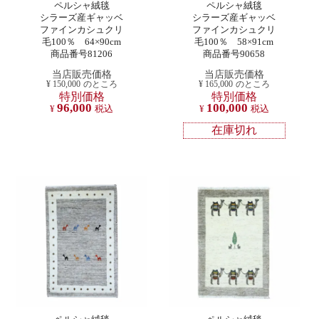
ペルシャ絨毯
ペルシャ絨毯
シラーズ産ギャッベ
シラーズ産ギャッベ
ファインカシュクリ
ファインカシュクリ
毛100％ 64×90cm
毛100％ 58×91cm
商品番号81206
商品番号90658
当店販売価格
当店販売価格
¥
150,000
のところ
¥
165,000
のところ
特別価格
特別価格
96,000
100,000
¥
税込
¥
税込
在庫切れ