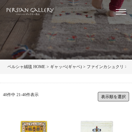
ペルシャ絨毯 HOME
ギャッベ(ギャベ)
ファインカシュクリ
マ
40
件中
21
-
40
件表示