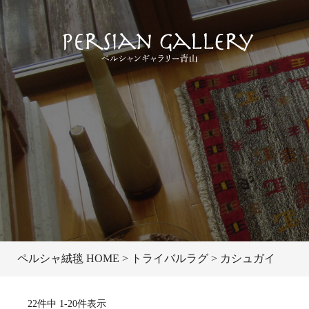
ペルシャ絨毯 HOME
トライバルラグ
カシュガイ
22
件中
1
-
20
件表示