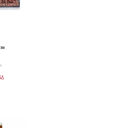
cm
が
込