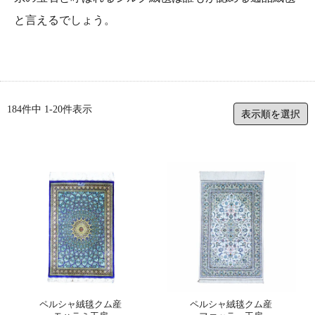
と言えるでしょう。
184
件中
1
-
20
件表示
ペルシャ絨毯クム産
ペルシャ絨毯クム産