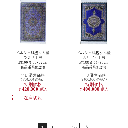
ペルシャ絨毯クム産
ペルシャ絨毯クム産
ラスリ工房
ムサヴィ工房
絹100％ 60×92cm
絹100％ 61×89cm
商品番号91279
商品番号91278
当店通常価格
当店通常価格
¥
700,000
の品が
¥
660,000
の品が
特別価格
特別価格
420,000
400,000
¥
税込
¥
税込
在庫切れ
1
2
…
10