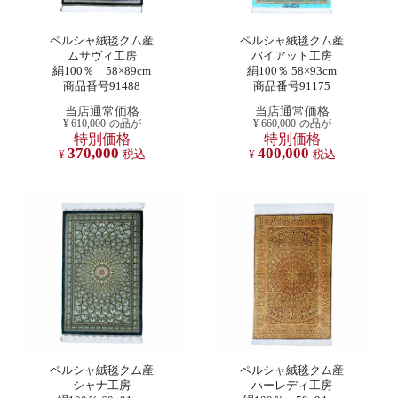
ペルシャ絨毯クム産
ペルシャ絨毯クム産
ムサヴィ工房
バイアット工房
絹100％ 58×89cm
絹100％ 58×93cm
商品番号91488
商品番号91175
当店通常価格
当店通常価格
¥
610,000
の品が
¥
660,000
の品が
特別価格
特別価格
370,000
400,000
¥
税込
¥
税込
ペルシャ絨毯クム産
ペルシャ絨毯クム産
シャナ工房
ハーレディ工房