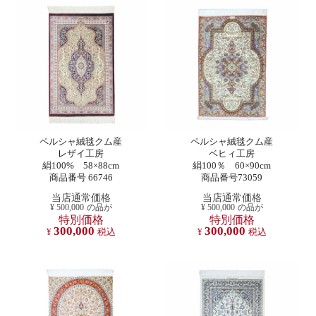
ペルシャ絨毯クム産
ペルシャ絨毯クム産
レザイ工房
ベヒィ工房
絹100% 58×88cm
絹100％ 60×90cm
商品番号 66746
商品番号73059
当店通常価格
当店通常価格
¥
500,000
の品が
¥
500,000
の品が
特別価格
特別価格
300,000
300,000
¥
税込
¥
税込