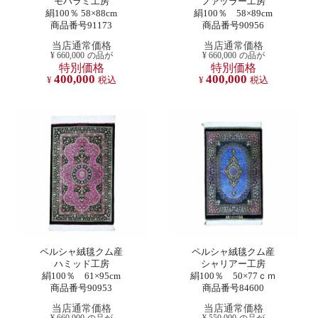
モハラミ工房
ファッラー工房
絹100％ 58×88cm
絹100％ 58×89cm
商品番号91173
商品番号90956
当店通常価格
当店通常価格
¥
660,000
の品が
¥
660,000
の品が
特別価格
特別価格
400,000
400,000
¥
税込
¥
税込
ペルシャ絨毯クム産
ペルシャ絨毯クム産
ハミッド工房
シャリアー工房
絹100％ 61×95cm
絹100％ 50×77ｃｍ
商品番号90953
商品番号84600
当店通常価格
当店通常価格