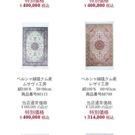
特別価格
特別価格
400,000
400,000
¥
税込
¥
税込
ペルシャ絨毯クム産
ペルシャ絨毯クム産
ムサヴィ工房
レザイ工房
絹100％ 59×90cm
絹100％ 60×93cm
商品番号90115
商品番号88709
当店通常価格
当店通常価格
¥
660,000
の品が
¥
520,000
の品が
特別価格
特別価格
400,000
314,000
¥
税込
¥
税込