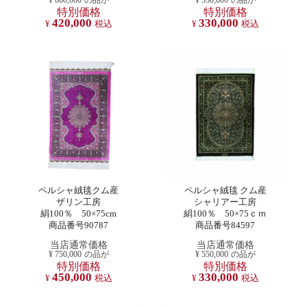
¥
660,000
の品が
¥
550,000
の品が
特別価格
特別価格
420,000
330,000
¥
税込
¥
税込
ペルシャ絨毯クム産
ペルシャ絨毯 クム産
ザリン工房
シャリアー工房
絹100％ 50×75cm
絹100％ 50×75ｃｍ
商品番号90787
商品番号84597
当店通常価格
当店通常価格
¥
750,000
の品が
¥
550,000
の品が
特別価格
特別価格
450,000
330,000
¥
税込
¥
税込