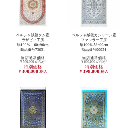
ペルシャ絨毯クム産
ペルシャ絨毯カシャーン産
ラザビィ工房
ファッラー工房
絹100％ 60×96cm
絹100% 58×90cm
商品番号73051
商品番号90954
当店通常価格
当店通常価格
¥
500,000
の品が
¥
660,000
の品が
特別価格
特別価格
300,000
398,000
¥
税込
¥
税込