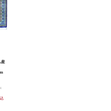
ム産
cm
が
込