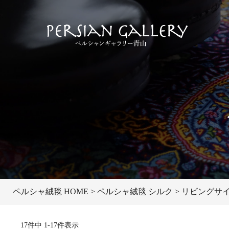
ペルシャ絨毯 HOME
ペルシャ絨毯 シルク
リビングサイズ
17
件中
1
-
17
件表示