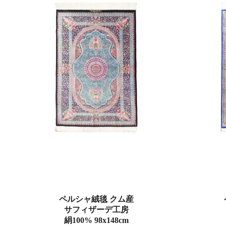
ペルシャ絨毯 クム産
サフィザーデ工房
絹100% 98x148cm