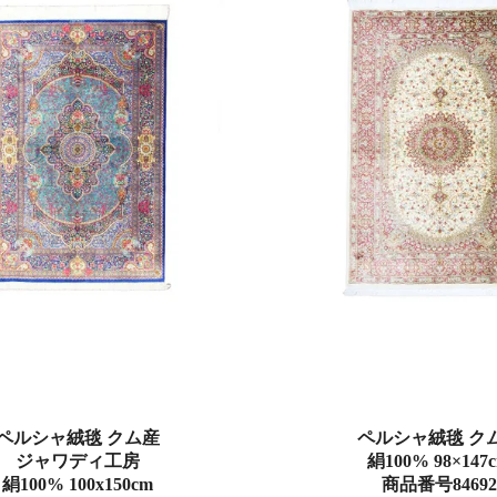
ペルシャ絨毯 クム産
ペルシャ絨毯 ク
ジャワディ工房
絹100% 98×147
絹100% 100x150cm
商品番号84692