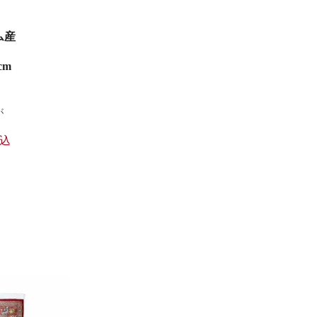
ム産
cm
が
込