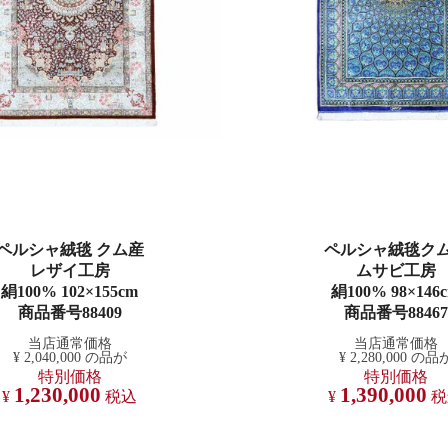
ペルシャ絨毯 クム産
ペルシャ絨毯ク
レザイ工房
ムサビ工房
絹100% 102×155cm
絹100% 98×146
商品番号88409
商品番号88467
当店通常価格
当店通常価格
¥
2,040,000
の品が
¥
2,280,000
の品
特別価格
特別価格
1,230,000
1,390,000
¥
税込
¥
税