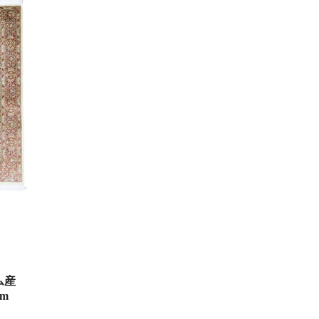
ム産
cm