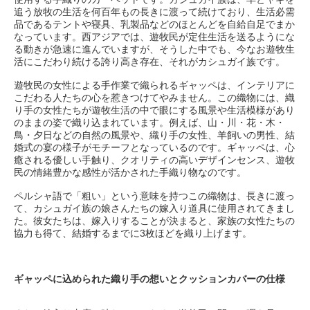
追う放牧の生活を何百年もの長きに渡って続けており、生活必需
品であるテントや寝具、乳製品などのほとんどを自給自足でまか
なっています。西アジアでは、遊牧民が定住生活を送るようにな
る動きが急速に進んでいますが、そうした中でも、今なお遊牧生
活にこだわり続ける誇り高き存在、それがカシュガイ族です。
遊牧民の女性による手作業で織られるギャッペは、インテリアに
こだわる人たちの心を惹きつけてやみません。この織物には、織
り手の女性たちが遊牧生活の中で眼にする風景や生活模様があり
のままの姿で織り込まれています。例えば、山・川・花・木・
鳥・夕日などの自然の風景や、織り手の女性、羊飼いの男性、結
婚式の宴の様子がモチーフとなっているのです。ギャッペは、心
癒される優しい手触り、クオリティの高いデザインセンス、遊牧
民の情緒豊かな感性が活かされた手織り物なのです。
ペルシャ語で「粗い」という意味を持つこの織物は、長きに渡っ
て、カシュガイ族の娘さんたちの嫁入り道具に使用されてきまし
た。彼女たちは、嫁入りすることが決まると、家族の女性たちの
協力も得て、結婚するまでに3枚ほどを織り上げます。
ギャッペに込められた織り手の想いとクッションカバーの仕様