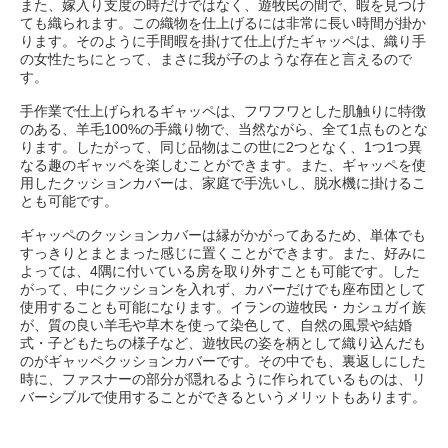
また、嫁入り支度の時だけではなく、遊牧民の間で、暇を見つけ
ても織られます。この織物を仕上げるには非常に長い時間が掛か
ります。そのように手間暇を掛けて仕上げたギャッペは、織り手
の女性たちにとって、まさに我が子のような存在と言えるので
す。
手作業で仕上げられるギャッペは、フワフワとした肌触りに特徴
のある、羊毛100%の手織り物で、当然ながら、全て1点ものとな
ります。したがって、同じ品物はこの世に2つとなく、1つ1つ異
なる趣のギャッペを楽しむことができます。また、ギャッペを使
用したクッションカバーは、家庭で手洗いし、脱水機に掛けるこ
とも可能です。
ギャッペのクッションカバーは縁がかがってあるため、単体でも
すっきりとまとまった感じに置くことができます。また、好みに
よっては、4隅に付いている房を取り外すことも可能です。した
がって、中にクッションを入れず、カバーだけでも座布団として
使用することも可能になります。イランの遊牧民・カシュガイ族
が、質の良い羊毛や草木を使って染色して、自然の風景や結婚
式・子どもたちの様子など、遊牧民の姿を柄として織り込んだも
のがギャッペクッションカバーです。その中でも、裏返しにした
時に、ファスナーの部分が隠れるように作られているものは、リ
バーシブルで使用することができるというメリットもあります。