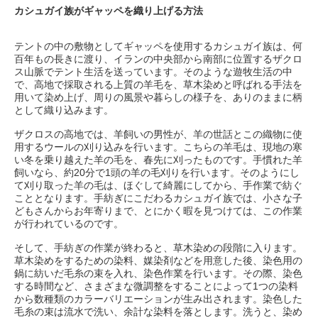
カシュガイ族がギャッペを織り上げる方法
テントの中の敷物としてギャッペを使用するカシュガイ族は、何
百年もの長きに渡り、イランの中央部から南部に位置するザクロ
ス山脈でテント生活を送っています。そのような遊牧生活の中
で、高地で採取される上質の羊毛を、草木染めと呼ばれる手法を
用いて染め上げ、周りの風景や暮らしの様子を、ありのままに柄
として織り込みます。
ザクロスの高地では、羊飼いの男性が、羊の世話とこの織物に使
用するウールの刈り込みを行います。こちらの羊毛は、現地の寒
い冬を乗り越えた羊の毛を、春先に刈ったものです。手慣れた羊
飼いなら、約20分で1頭の羊の毛刈りを行います。そのようにし
て刈り取った羊の毛は、ほぐして綺麗にしてから、手作業で紡ぐ
こととなります。手紡ぎにこだわるカシュガイ族では、小さな子
どもさんからお年寄りまで、とにかく暇を見つけては、この作業
が行われているのです。
そして、手紡ぎの作業が終わると、草木染めの段階に入ります。
草木染めをするための染料、媒染剤などを用意した後、染色用の
鍋に紡いだ毛糸の束を入れ、染色作業を行います。その際、染色
する時間など、さまざまな微調整をすることによって1つの染料
から数種類のカラーバリエーションが生み出されます。染色した
毛糸の束は流水で洗い、余計な染料を落とします。洗うと、染め