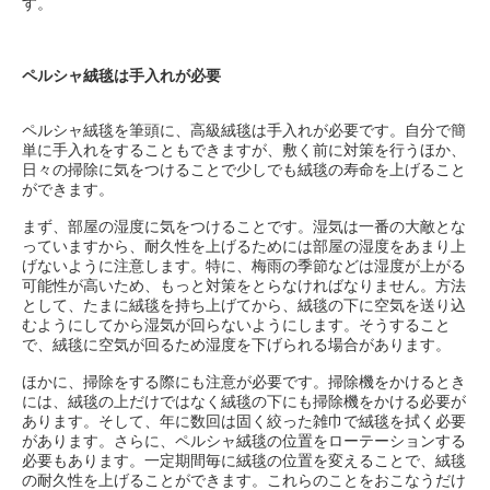
す。
ペルシャ絨毯は手入れが必要
ペルシャ絨毯を筆頭に、高級絨毯は手入れが必要です。自分で簡
単に手入れをすることもできますが、敷く前に対策を行うほか、
日々の掃除に気をつけることで少しでも絨毯の寿命を上げること
ができます。
まず、部屋の湿度に気をつけることです。湿気は一番の大敵とな
っていますから、耐久性を上げるためには部屋の湿度をあまり上
げないように注意します。特に、梅雨の季節などは湿度が上がる
可能性が高いため、もっと対策をとらなければなりません。方法
として、たまに絨毯を持ち上げてから、絨毯の下に空気を送り込
むようにしてから湿気が回らないようにします。そうすること
で、絨毯に空気が回るため湿度を下げられる場合があります。
ほかに、掃除をする際にも注意が必要です。掃除機をかけるとき
には、絨毯の上だけではなく絨毯の下にも掃除機をかける必要が
あります。そして、年に数回は固く絞った雑巾で絨毯を拭く必要
があります。さらに、ペルシャ絨毯の位置をローテーションする
必要もあります。一定期間毎に絨毯の位置を変えることで、絨毯
の耐久性を上げることができます。これらのことをおこなうだけ