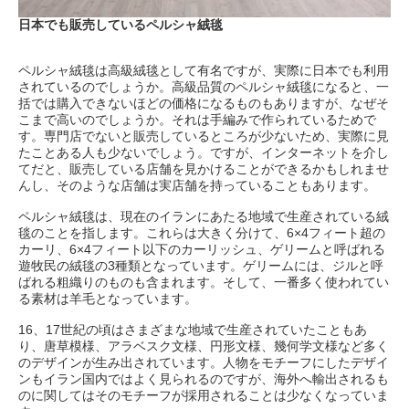
日本でも販売しているペルシャ絨毯
ペルシャ絨毯は高級絨毯として有名ですが、実際に日本でも利用
されているのでしょうか。高級品質のペルシャ絨毯になると、一
括では購入できないほどの価格になるものもありますが、なぜそ
こまで高いのでしょうか。それは手編みで作られているためで
す。専門店でないと販売しているところが少ないため、実際に見
たことある人も少ないでしょう。ですが、インターネットを介し
てだと、販売している店舗を見かけることができるかもしれませ
んし、そのような店舗は実店舗を持っていることもあります。
ペルシャ絨毯は、現在のイランにあたる地域で生産されている絨
毯のことを指します。これらは大きく分けて、6×4フィート超の
カーリ、6×4フィート以下のカーリッシュ、ゲリームと呼ばれる
遊牧民の絨毯の3種類となっています。ゲリームには、ジルと呼
ばれる粗織りのものも含まれます。そして、一番多く使われてい
る素材は羊毛となっています。
16、17世紀の頃はさまざまな地域で生産されていたこともあ
り、唐草模様、アラベスク文様、円形文様、幾何学文様など多く
のデザインが生み出されています。人物をモチーフにしたデザイ
ンもイラン国内ではよく見られるのですが、海外へ輸出されるも
のに関してはそのモチーフが採用されることは少なくなっていま