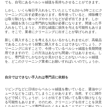
でも、自宅にあるペルシャ絨毯を長持ちさせることができます。
しかし、いくら毎日手入れをしていたとしても2から3年ごとにク
リーニングに出す必要があります。長年使っていると、掃除機で
は取り除けない食べクズやホコリなどが必ず出てきます。しか
し、絨毯を洗うには専門的な知識が必要になります。間違った手
入れをしてしまうと、大切な絨毯に損失を与える可能性もありま
す。そこで、業者にクリーニングに出すことが挙げられます。
新しく購入することを考える人もいるかもしれませんが、高級品
であることからそう頻繁に購入することはできないでしょう。ク
リーニングに出すことで、今持っているペルシャ絨毯を長期間使
用できますので、この方法はあながち間違いではありません。し
かし、専門店でしかなかなか見かけることがないペルシャ絨毯
を、どこのクリーニング業者にお願いすればいいのでしょうか。
自分ではできない手入れは専門店に依頼を
リビングなどに日頃からペルシャ絨毯を敷いていると、醤油やジ
ュースなどをこぼしてしまうことがあります。当然、すぐに雑巾
などで拭くでしょうが、シミが出てきて拭いても取り除けなくな
る可能性もあります。そのため、クリーニングを出すことを決意
したがクリーニング専門店がたくさんあることでどこに頼んでい