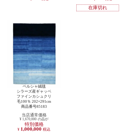
在庫切れ
ペルシャ絨毯
シラーズ産ギャッベ
ファインカシュクリ
毛100％ 202×291cm
商品番号85183
当店通常価格
¥
1,670,000
の品が
特別価格
1,000,000
¥
税込