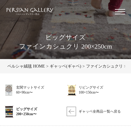
ビッグサイズ
ファインカシュクリ 200×250cm
ペルシャ絨毯 HOME
ギャッベ(ギャベ)
ファインカシュクリ
ビ
玄関マットサイズ
リビングサイズ
60×90cm〜
100×150cm〜
ビッグサイズ
ギャッベ全商品一覧へ戻る
200×250cm〜