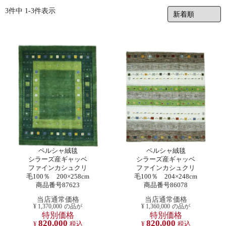
3
件中
1
-
3
件表示
ペルシャ絨毯
ペルシャ絨毯
シラーズ産ギャッベ
シラーズ産ギャッベ
ファインカシュクリ
ファインカシュクリ
毛100％ 200×258cm
毛100％ 204×248cm
商品番号87623
商品番号86078
当店通常価格
当店通常価格
¥
1,370,000
の品が
¥
1,360,000
の品が
特別価格
特別価格
820,000
820,000
¥
税込
¥
税込