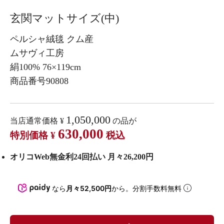
玄関マットサイズ(中)
ペルシャ絨毯 クム産
ムサヴィ工房
絹100% 76×119cm
商品番号90808
1,050,000
当店通常価格
¥
の品が
630,000
特別価格
¥
税込
オリコWeb無金利24回払い 月々26,200円
なら
月々52,500円
から。分割手数料無料