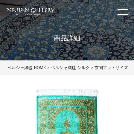
商品詳細
ペルシャ絨毯 HOME
ペルシャ絨毯 シルク
玄関マットサイズ（中） 