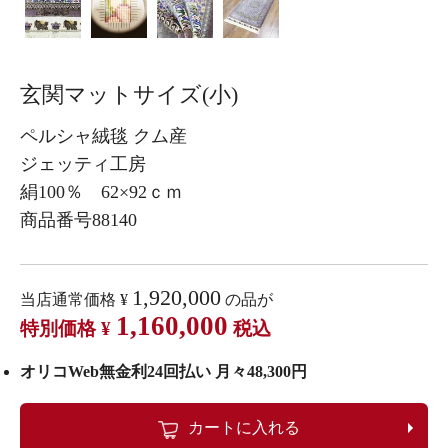
玄関マットサイズ(小)
ペルシャ絨毯 クム産
ジェッティ工房
絹100％ 62×92ｃｍ
商品番号88140
1,920,000
当店通常価格
¥
の品が
1,160,000
特別価格
¥
税込
オリコWeb無金利24回払い 月々48,300円
カートに入れる