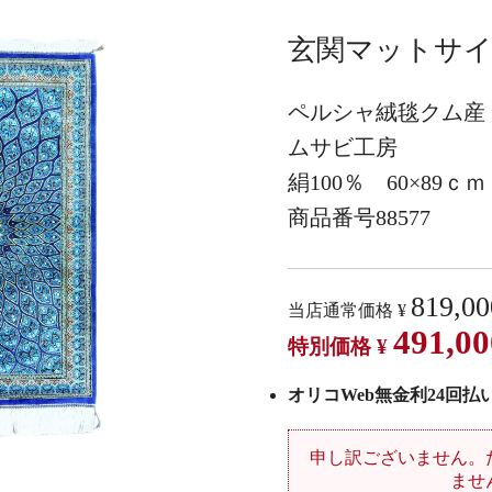
玄関マットサイ
ペルシャ絨毯クム産
ムサビ工房
絹100％ 60×89ｃｍ
商品番号88577
819,00
当店通常価格
¥
491,00
特別価格
¥
オリコWeb無金利24回払い 
申し訳ございません。
ませ