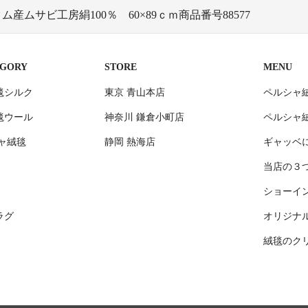
産ムサビ工房絹100％ 60×89ｃｍ商品番号88577
EGORY
STORE
MENU
毯シルク
東京 青山本店
ペルシャ
毯ウール
神奈川 鎌倉小町店
ペルシャ
ャ絨毯
静岡 熱海店
ギャッベ
当店の３
ショーイ
ラグ
オリジナ
絨毯のク