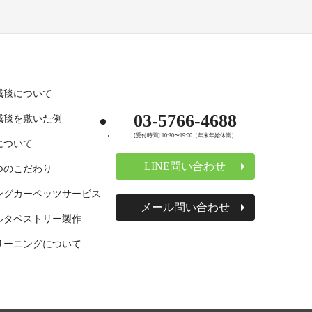
絨毯について
03-5766-4688
絨毯を敷いた例
[受付時間] 10:30〜19:00（年末年始休業）
について
LINE問い合わせ
つのこだわり
ングカーペッツサービス
メール問い合わせ
ルタペストリー製作
リーニングについて