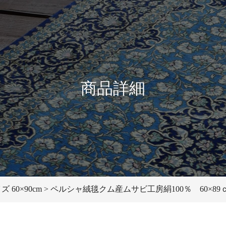
商品詳細
60×90cm
ペルシャ絨毯クム産ムサビ工房絹100％ 60×89ｃ