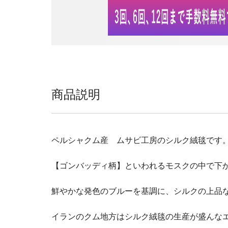
商品説明
ペルシャクム産 ムサビ工房のシルク絨毯です
【ゴンバッディ柄】といわれるモスクの中で下
鮮やかな発色のブルーを基調に、シルクの上品
イランのクム地方はシルク絨毯の生産が盛んな