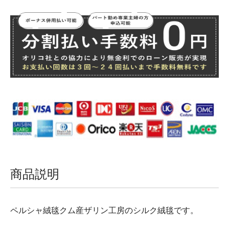
商品説明
ペルシャ絨毯クム産ザリン工房のシルク絨毯です。