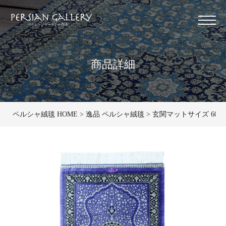
商品詳細
ペルシャ絨毯 HOME
逸品 ペルシャ絨毯
玄関マットサイズ 60×9