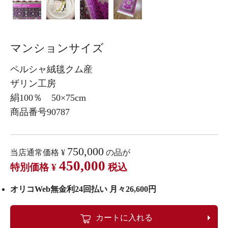
マンションサイズ
ペルシャ絨毯クム産
ザリン工房
絹100％ 50×75cm
商品番号90787
750,000
当店通常価格
¥
の品が
450,000
特別価格
¥
税込
オリコWeb無金利24回払い 月々26,600円
カートに入れる