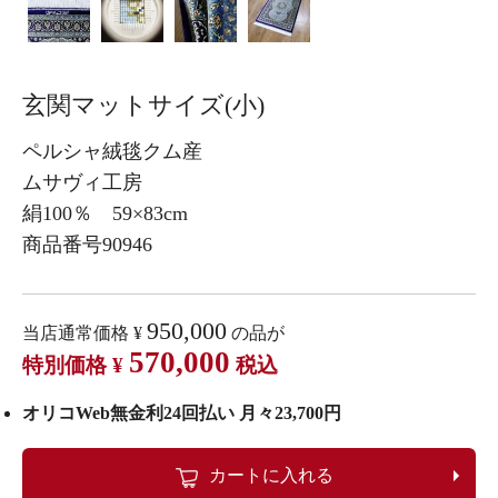
玄関マットサイズ(小)
ペルシャ絨毯クム産
ムサヴィ工房
絹100％ 59×83cm
商品番号90946
950,000
当店通常価格
¥
の品が
570,000
特別価格
¥
税込
オリコWeb無金利24回払い 月々23,700円
カートに入れる