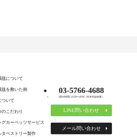
絨毯について
03-5766-4688
絨毯を敷いた例
[受付時間] 10:30〜19:00（年末年始休業）
について
LINE問い合わせ
つのこだわり
ングカーペッツサービス
メール問い合わせ
ルタペストリー製作