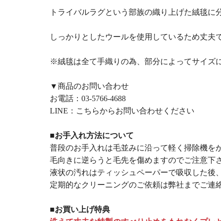
トライバルラグという部族の織り上げた絨毯に
しっかりとしたウールを使用しているため丈夫
※絨毯は全て手織りの為、部分によってサイズ
▼商品のお問い合わせ
お電話：
03-5766-4688
LINE：
こちらからお問い合わせください
■お手入れ方法について
普段のお手入れは毛並みに沿って軽く掃除機を
毛向きに逆らうと毛先を傷めますのでご注意下
液状の汚れはティッシュペーパーで吸収した後
定期的なクリーニングのご依頼は弊社までご連
■お買い上げ特典