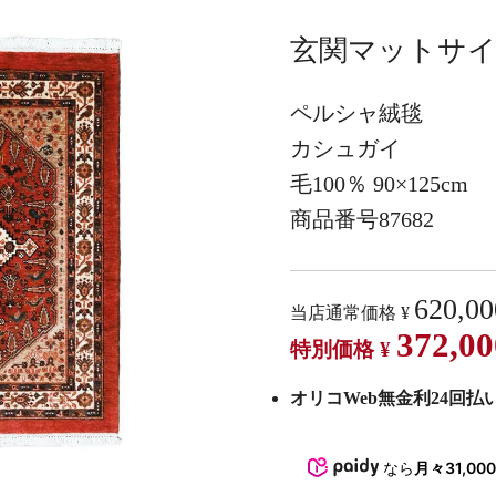
玄関マットサイ
ペルシャ絨毯
カシュガイ
毛100％ 90×125cm
商品番号87682
620,00
当店通常価格
¥
372,00
特別価格
¥
オリコWeb無金利24回払い 
なら
月々31,00