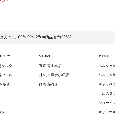
ゼント
イ毛100％ 90×125cm商品番号87682
EGORY
STORE
MENU
毯シルク
東京 青山本店
ペルシャ
毯ウール
神奈川 鎌倉小町店
ペルシャ
ャ絨毯
静岡 熱海店
ギャッベ
当店の３
ショーイ
ラグ
オリジナ