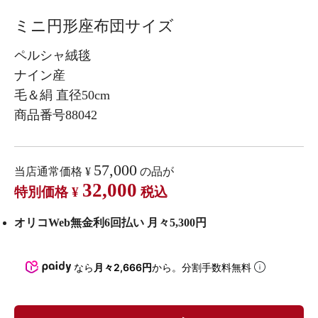
ミニ円形座布団サイズ
ペルシャ絨毯
ナイン産
毛＆絹 直径50cm
商品番号88042
57,000
当店通常価格
¥
の品が
32,000
特別価格
¥
税込
オリコWeb無金利6回払い 月々5,300円
なら
月々2,666円
から。分割手数料無料