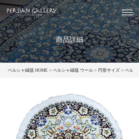
商品詳細
ペルシャ絨毯 HOME
ペルシャ絨毯 ウール
円形サイズ
ペルシ