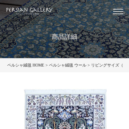
商品詳細
ペルシャ絨毯 HOME
ペルシャ絨毯 ウール
リビングサイズ（中） 1