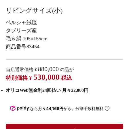
リビングサイズ(小)
ペルシャ絨毯
タブリーズ産
毛＆絹 105×155cm
商品番号83454
880,000
当店通常価格
¥
の品が
530,000
特別価格
¥
税込
オリコWeb無金利24回払い 月々22,000円
なら
月々44,166円
から。分割手数料無料