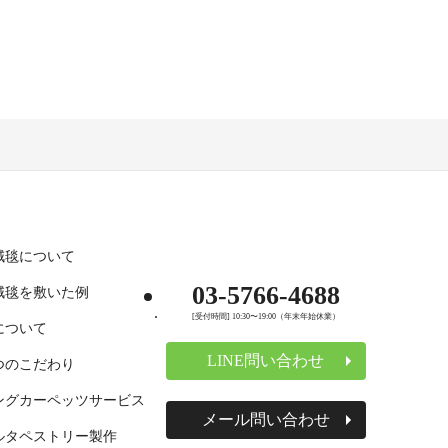
絨毯について
03-5766-4688
絨毯を敷いた例
[受付時間] 10:30〜19:00（年末年始休業）
について
LINE問い合わせ
つのこだわり
ングカーペッツサービス
メール問い合わせ
ルタペストリー製作