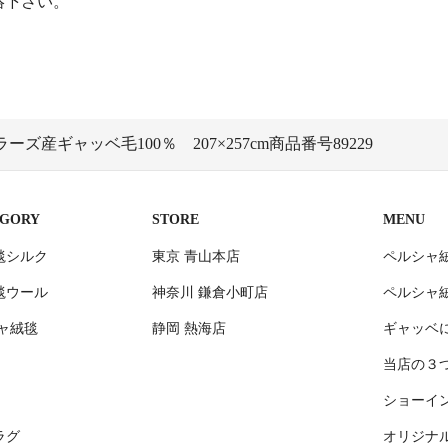
絡下さい。
ズ産ギャッベ毛100％ 207×257cm商品番号89229
EGORY
STORE
MENU
毯シルク
東京 青山本店
ペルシャ
毯ウール
神奈川 鎌倉小町店
ペルシャ
ャ絨毯
静岡 熱海店
ギャッベ
当店の３
ショーイ
ラグ
オリジナ