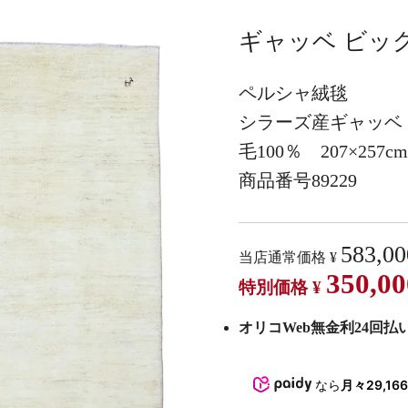
ギャッベ ビッグ
ペルシャ絨毯
シラーズ産ギャッベ
毛100％ 207×257c
商品番号89229
583,00
当店通常価格
¥
350,00
特別価格
¥
オリコWeb無金利24回払い 
なら
月々29,16