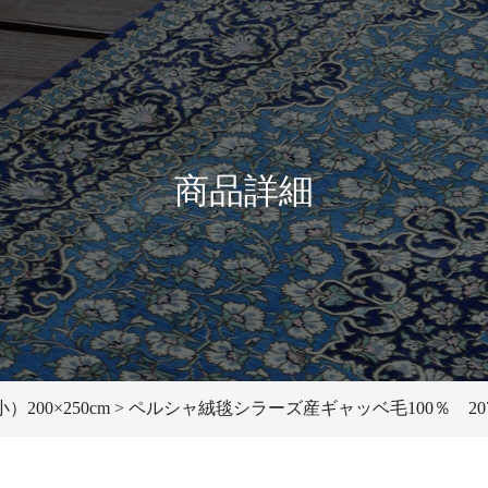
商品詳細
200×250cm
ペルシャ絨毯シラーズ産ギャッベ毛100％ 207×2