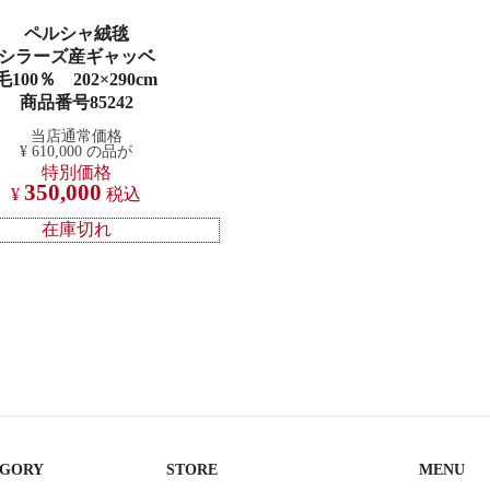
ペルシャ絨毯
シラーズ産ギャッベ
毛100％ 202×290cm
商品番号85242
当店通常価格
¥
610,000
の品が
特別価格
350,000
¥
税込
在庫切れ
EGORY
STORE
MENU