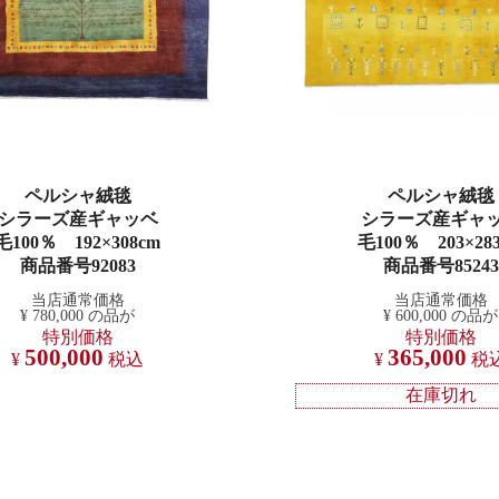
ペルシャ絨毯
ペルシャ絨毯
シラーズ産ギャッベ
シラーズ産ギャ
毛100％ 192×308cm
毛100％ 203×28
商品番号92083
商品番号85243
当店通常価格
当店通常価格
¥
780,000
の品が
¥
600,000
の品が
特別価格
特別価格
500,000
365,000
¥
税込
¥
税
在庫切れ