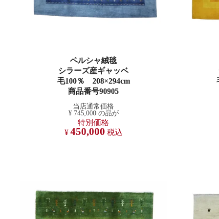
ペルシャ絨毯
シラーズ産ギャッベ
毛100％ 208×294cm
商品番号90905
当店通常価格
¥
745,000
の品が
特別価格
450,000
¥
税込