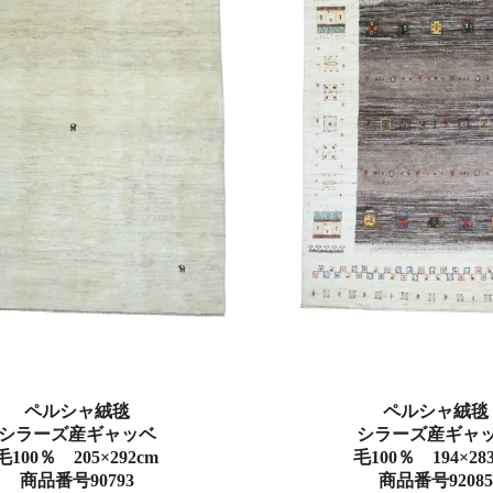
ペルシャ絨毯
ペルシャ絨毯
シラーズ産ギャッベ
シラーズ産ギャ
毛100％ 205×292cm
毛100％ 194×28
商品番号90793
商品番号92085