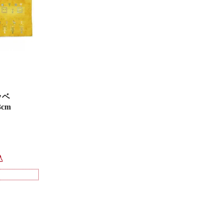
ッベ
3cm
込