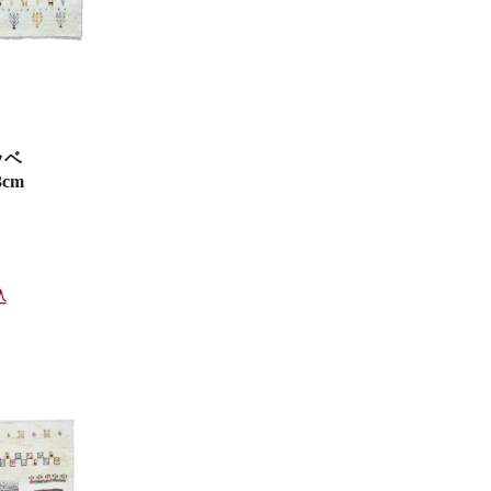
ッベ
3cm
込