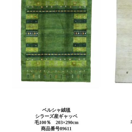
ペルシャ絨毯
シラーズ産ギャッベ
毛100％ 203×290cm
商品番号89611