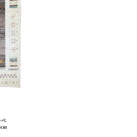
ッベ
3cm