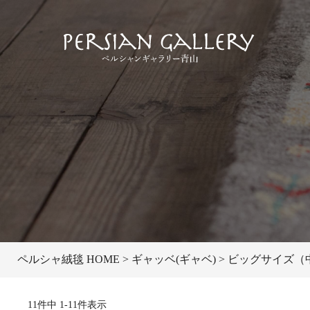
ペルシャ絨毯 HOME
ギャッベ(ギャベ)
ビッグサイズ（中）
11
件中
1
-
11
件表示