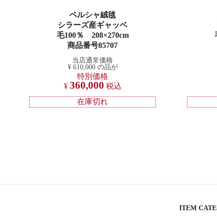
ペルシャ絨毯
シラーズ産ギャッベ
毛100％ 208×270cm
商品番号85707
当店通常価格
¥
610,000
の品が
特別価格
360,000
¥
税込
在庫切れ
ITEM CAT