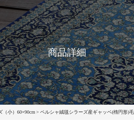
商品詳細
小）60×90cm
ペルシャ絨毯シラーズ産ギャッベ(楕円形)毛100