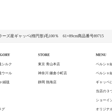
ズ産ギャッベ(楕円形)毛100％ 61×89cm商品番号89715
EGORY
STORE
MENU
毯シルク
東京 青山本店
ペルシャ
毯ウール
神奈川 鎌倉小町店
ペルシャ
ャ絨毯
静岡 熱海店
ギャッベ
当店の３
ショーイ
ラグ
オリジナ