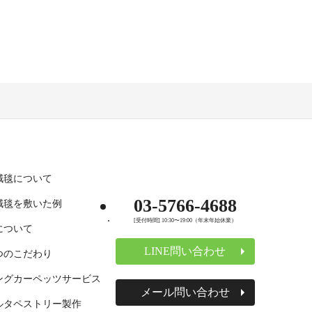
絨毯について
03-5766-4688
絨毯を敷いた例
[受付時間] 10:30〜19:00（年末年始休業）
について
LINE問い合わせ
つのこだわり
ングカーペッツサービス
メール問い合わせ
ルタペストリー製作