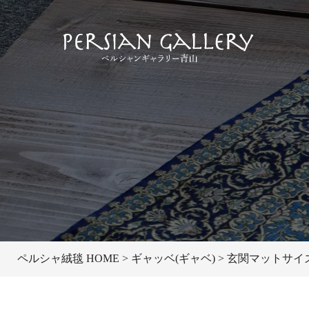
ペルシャ絨毯 HOME
ギャッベ(ギャベ)
玄関マットサイズ（