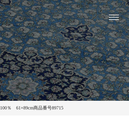
％ 61×89cm商品番号89715