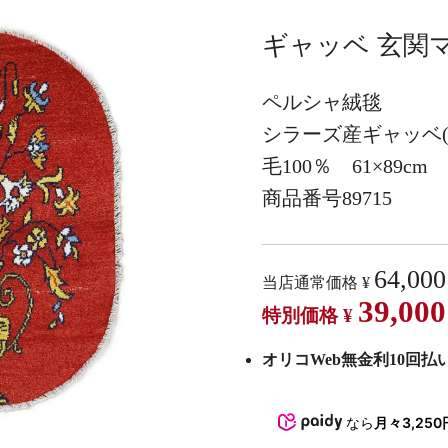
ギャッベ 玄関マ
ペルシャ絨毯
シラーズ産ギャッベ(
毛100％ 61×89cm
商品番号89715
64,000
当店通常価格
¥
39,000
特別価格
¥
オリコWeb無金利10回払い 
なら
月々3,250