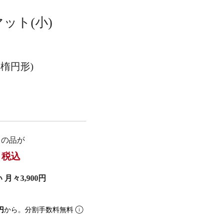
ット(小)
楕円形)
の品が
税込
月々3,900円
円
から。分割手数料無料