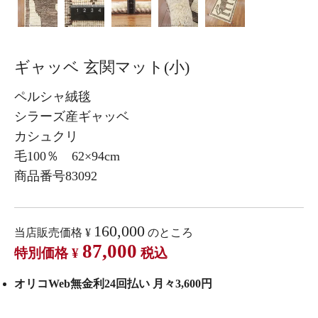
ギャッベ 玄関マット(小)
ペルシャ絨毯
シラーズ産ギャッベ
カシュクリ
毛100％ 62×94cm
商品番号83092
160,000
当店販売価格
¥
のところ
87,000
特別価格
¥
税込
オリコWeb無金利24回払い 月々3,600円