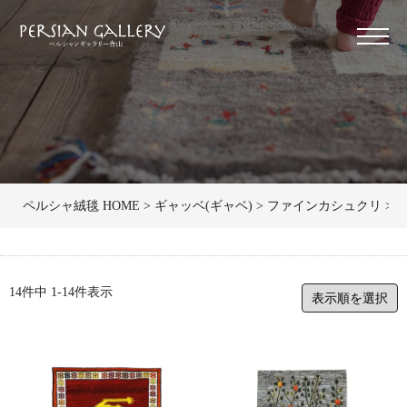
ペルシャ絨毯 HOME
ギャッベ(ギャベ)
ファインカシュクリ
リ
14
件中
1
-
14
件表示