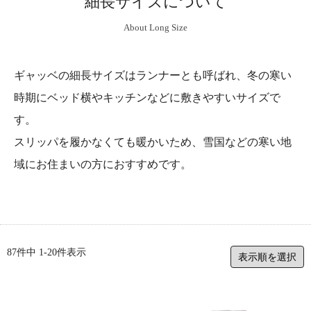
細長サイズについて
About Long Size
ギャッベの細長サイズはランナーとも呼ばれ、冬の寒い
時期にベッド横やキッチンなどに敷きやすいサイズで
す。
スリッパを履かなくても暖かいため、雪国などの寒い地
域にお住まいの方におすすめです。
87
件中
1
-
20
件表示