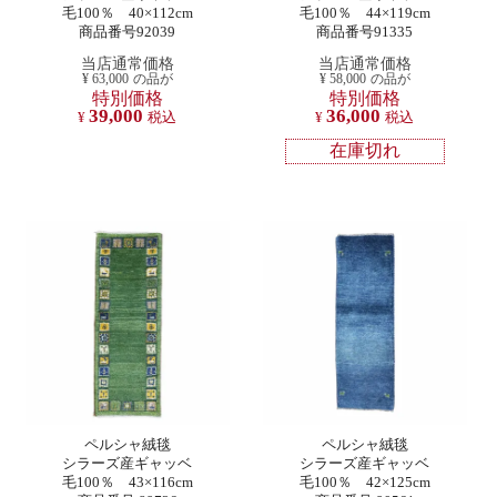
毛100％ 40×112cm
毛100％ 44×119cm
商品番号92039
商品番号91335
当店通常価格
当店通常価格
¥
63,000
の品が
¥
58,000
の品が
特別価格
特別価格
39,000
36,000
¥
税込
¥
税込
在庫切れ
ペルシャ絨毯
ペルシャ絨毯
シラーズ産ギャッベ
シラーズ産ギャッベ
毛100％ 43×116cm
毛100％ 42×125cm