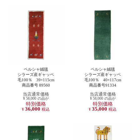
ペルシャ絨毯
ペルシャ絨毯
シラーズ産ギャッベ
シラーズ産ギャッベ
毛100％ 39×115cm
毛100％ 40×117cm
商品番号 89560
商品番号91334
当店通常価格
当店通常価格
¥
58,000
の品が
¥
58,000
の品が
特別価格
特別価格
36,000
35,000
¥
税込
¥
税込