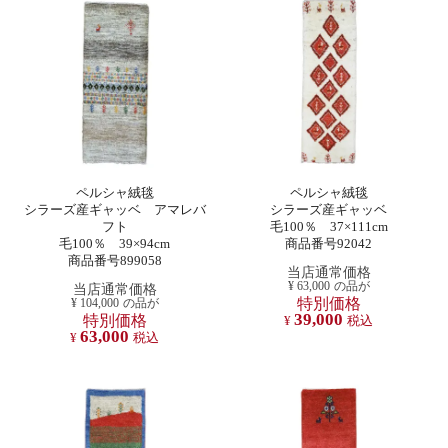
ペルシャ絨毯
ペルシャ絨毯
シラーズ産ギャッベ アマレバ
シラーズ産ギャッベ
フト
毛100％ 37×111cm
毛100％ 39×94cm
商品番号92042
商品番号899058
当店通常価格
¥
63,000
の品が
当店通常価格
特別価格
¥
104,000
の品が
39,000
特別価格
¥
税込
63,000
¥
税込